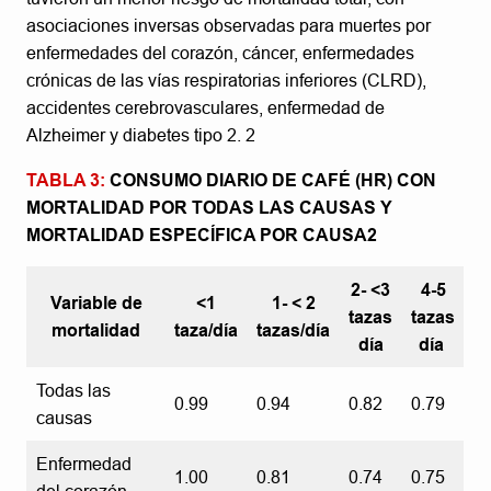
asociaciones inversas observadas para muertes por
enfermedades del corazón, cáncer, enfermedades
crónicas de las vías respiratorias inferiores (CLRD),
accidentes cerebrovasculares, enfermedad de
Alzheimer y diabetes tipo 2. 2
TABLA 3:
CONSUMO DIARIO DE CAFÉ (HR) CON
MORTALIDAD POR TODAS LAS CAUSAS Y
MORTALIDAD ESPECÍFICA POR CAUSA2
2- <3
4-5
Variable de
<1
1- < 2
tazas
tazas
mortalidad
taza/día
tazas/día
día
día
Todas las
0.99
0.94
0.82
0.79
causas
Enfermedad
1.00
0.81
0.74
0.75