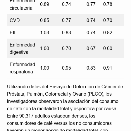
Enfermedad
0.89
0.74
0.77
0.78
circulatoria
CVD
0.85
0.77
0.74
0.70
EII
1.03
0.83
0.74
0.82
Enfermedad
1.00
0.70
0.67
0.60
digestiva
Enfermedad
1.00
0.95
0.83
0.91
respiratoria
Utilizando datos del Ensayo de Detección de Cáncer de
Próstata, Pulmón, Colorrectal y Ovario (PLCO), los
investigadores observaron la asociación del consumo
de café con la mortalidad total y específica por causa.
Entre 90,317 adultos estadounidenses, los
consumidores de café versus los no consumidores
tuvieron un menor riesgo de mortalidad total, con