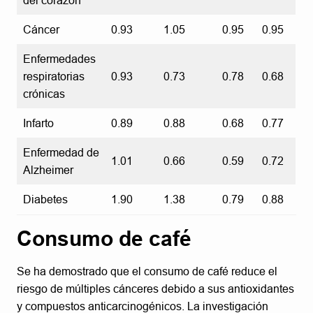
del corazón
Cáncer
0.93
1.05
0.95
0.95
Enfermedades
respiratorias
0.93
0.73
0.78
0.68
crónicas
Infarto
0.89
0.88
0.68
0.77
Enfermedad de
1.01
0.66
0.59
0.72
Alzheimer
Diabetes
1.90
1.38
0.79
0.88
Consumo de café
Se ha demostrado que el consumo de café reduce el
riesgo de múltiples cánceres debido a sus antioxidantes
y compuestos anticarcinogénicos. La investigación