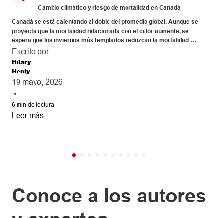
Cambio climático y riesgo de mortalidad en Canadá
Canadá se está calentando al doble del promedio global. Aunque se 
proyecta que la mortalidad relacionada con el calor aumente, se 
espera que los inviernos más templados reduzcan la mortalidad 
asociada al frío, lo que daría como resultado un efecto neto moderado 
Escrito por:
en la mortalidad a nivel nacional para 2050. La contaminación del aire 
Hilary
provocada por los incendios forestales representa la amenaza 
Henly
emergente más importante para la salud.
19 mayo, 2026
•
6
min de lectura
Leer más
Conoce a los autores