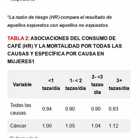
*La razón de riesgo (HR) compara el resultado de
aquellos expuestos con aquellos no expuestos.
TABLA 2
: ASOCIACIONES DEL CONSUMO DE
CAFÉ (HR) Y LA MORTALIDAD POR TODAS LAS
CAUSAS Y ESPECÍFICA POR CAUSA EN
MUJERES1
2- <3
<1
1- < 2
3+
Variable
tazas
taza/día
tazas/día
tazas/día
día
Todas las
0.94
0.90
0.90
0.93
causas
Cáncer
1.00
1.05
1.04
1.12