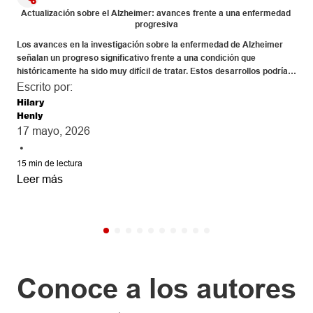
Actualización sobre el Alzheimer: avances frente a una enfermedad 
progresiva
Los avances en la investigación sobre la enfermedad de Alzheimer 
señalan un progreso significativo frente a una condición que 
históricamente ha sido muy difícil de tratar. Estos desarrollos podrían 
transformar las tendencias futuras de mortalidad y morbilidad, y tener 
Escrito por:
implicaciones importantes para la suscripción, el diseño de productos 
Hilary
y la experiencia de siniestros a largo plazo, a medida que el 
Henly
diagnóstico se realice cada vez más temprano y se fortalezcan las 
17 mayo, 2026
estrategias de prevención.

•
Agradecemos especialmente a Umair Ali por sus contribuciones a 
15
min de lectura
Leer más
Conoce a los autores