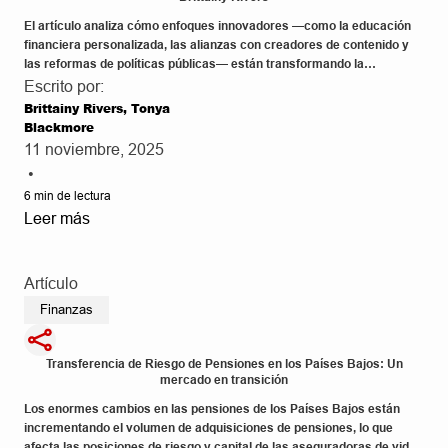
El artículo analiza cómo enfoques innovadores —como la educación
financiera personalizada, las alianzas con creadores de contenido y
las reformas de políticas públicas— están transformando la
planificación de la jubilación en Estados Unidos, con las aseguradoras
Escrito por:
en una posición clave para impulsar cambios significativos en las
Brittainy Rivers, Tonya
soluciones de ingresos vitalicios.
Blackmore
11 noviembre, 2025
•
6
min de lectura
Leer más
Artículo
Finanzas
Transferencia de Riesgo de Pensiones en los Países Bajos: Un
mercado en transición
Los enormes cambios en las pensiones de los Países Bajos están
incrementando el volumen de adquisiciones de pensiones, lo que
afecta las posiciones de riesgo y capital de las aseguradoras de vida