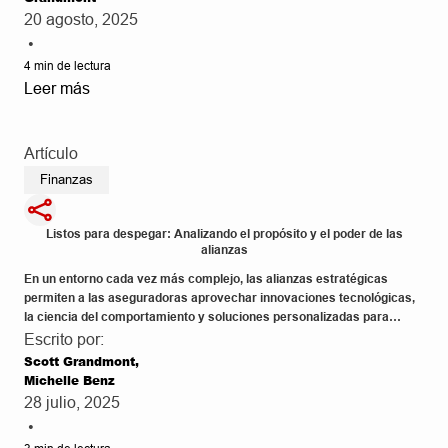
20 agosto, 2025
•
4
min de lectura
Leer más
Artículo
Finanzas
Listos para despegar: Analizando el propósito y el poder de las
alianzas
En un entorno cada vez más complejo, las alianzas estratégicas
permiten a las aseguradoras aprovechar innovaciones tecnológicas,
la ciencia del comportamiento y soluciones personalizadas para
optimizar los procesos de suscripción, mejorar la experiencia del
Escrito por:
cliente, impulsar el crecimiento del negocio y generar una ventaja
Scott Grandmont,
competitiva sostenible.
Michelle Benz
28 julio, 2025
•