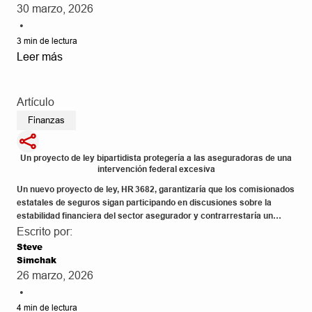
30 marzo, 2026
•
3
min de lectura
Leer más
Artículo
Finanzas
Un proyecto de ley bipartidista protegería a las aseguradoras de una
intervención federal excesiva
Un nuevo proyecto de ley, HR 3682, garantizaría que los comisionados
estatales de seguros sigan participando en discusiones sobre la
estabilidad financiera del sector asegurador y contrarrestaría un
posible traslado de supervisión hacia la Reserva Federal de EE. UU.
Escrito por:
Steve
Simchak
26 marzo, 2026
•
4
min de lectura