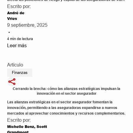
activas en este mercado. Estas están adoptando estrategias de
Escrito por:
transferencia de riesgo para gestionar el riesgo y los requisitos de
André de
capital bajo la atenta mirada del regulador neerlandés. Este desarrollo
Vries
podría marcar una tendencia para otros mercados europeos.
9 septiembre, 2025
•
4
min de lectura
Leer más
Artículo
Finanzas
Cerrando la brecha: cómo las alianzas estratégicas impulsan la
innovación en el sector asegurador
Las alianzas estratégicas en el sector asegurador fomentan la
innovación, permitiendo a las aseguradoras expandirse a nuevos
mercados al aprovechar conocimientos y recursos complementarios.
Escrito por:
Michelle Benz, Scott
Grandmont