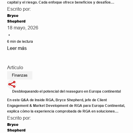
capital y el riesgo. Cada enfoque ofrece beneficios y desafíos
específicos, por lo que es fundamental contar con un socio de
Escrito por:
reaseguro con experiencia que pueda brindar orientación experta y
Bryce
entregar la solución óptima adaptada a las necesidades de la
Shepherd
aseguradora.
18 mayo, 2026
•
6
min de lectura
Leer más
Artículo
Finanzas
Desbloqueando el potencial del reaseguro en Europa continental
En este Q&A de Inside RGA, Bryce Shepherd, jefe de Client
Engagement & Market Development de RGA para Europa Continental,
explica cómo la experiencia comprobada de RGA en soluciones
basadas en activos está generando oportunidades únicas en el
Escrito por:
emergente mercado de reaseguro de Europa Continental.
Bryce
Shepherd