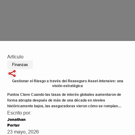
Artículo
Finanzas
Gestionar el Riesgo a través del Reaseguro Asset-Intensive: una
visión estratégica
Puntos Clave Cuando las tasas de interés globales aumentaron de
forma abrupta después de más de una década en niveles
históricamente bajos, las aseguradoras vieron cómo se rompían
supuestos que habían permanecido vigentes durante años. La
Escrito por:
volatilidad del mercado se incrementó, los descalces entre activos y
Jonathan
pasivos se hicieron más evidentes y los portafolios de larga […]
Porter
23 mayo, 2026