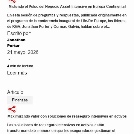
Midiendo el Pulso del Negocio Asset-Intensive en Europa Continental
En esta sesión de preguntas y respuestas, publicada originalmente en
el programa de la conferencia inaugural de Life-Re Europe, los líderes
de RGA, Jonathan Porter y Cormac Galvin, hablan sobre el
crecimiento y el futuro del reaseguro asset-intensive en Europa
Escrito por:
Continental.
Jonathan
Porter
21 mayo, 2026
•
4
min de lectura
Leer más
Artículo
Finanzas
Maximizando valor con soluciones de reaseguro intensivas en activos
Las soluciones de reaseguro intensivas en activos están
transformando la manera en que las aseguradoras gestionan el