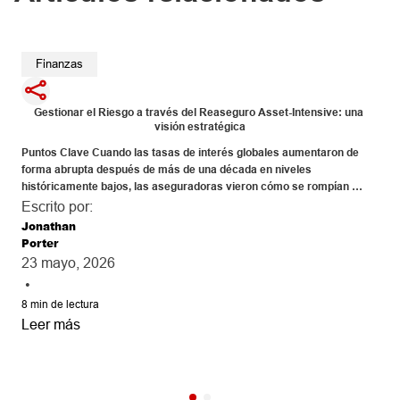
Finanzas
Gestionar el Riesgo a través del Reaseguro Asset-Intensive: una 
visión estratégica
Puntos Clave Cuando las tasas de interés globales aumentaron de 
forma abrupta después de más de una década en niveles 
históricamente bajos, las aseguradoras vieron cómo se rompían 
supuestos que habían permanecido vigentes durante años. La 
Escrito por:
volatilidad del mercado se incrementó, los descalces entre activos y 
Jonathan
pasivos se hicieron más evidentes y los portafolios de larga […]
Porter
23 mayo, 2026
•
8
min de lectura
Leer más