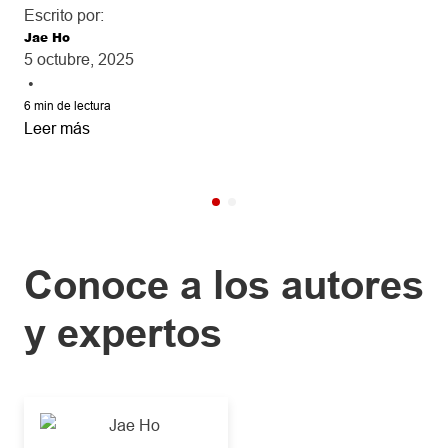
entre ellas el desarrollo de nuevos productos, la interacción digital y 
Escrito por:
las soluciones de planificación financiera.
Jae Ho
5 octubre, 2025
•
6
min de lectura
Leer más
Conoce a los autores
y expertos