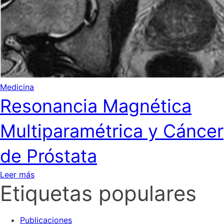
Medicina
Resonancia Magnética
Multiparamétrica y Cáncer
de Próstata
Leer más
Etiquetas populares
Publicaciones