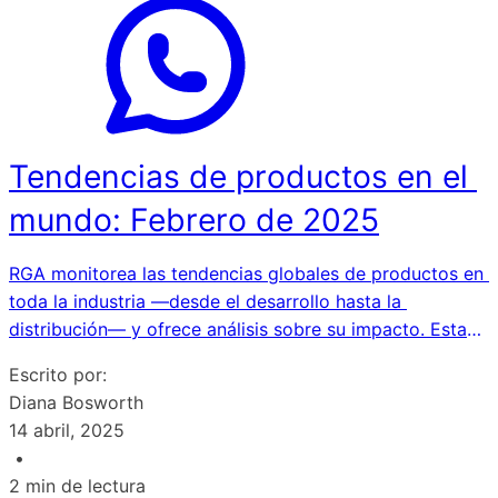
Tendencias de productos en el 
mundo: Febrero de 2025
RGA monitorea las tendencias globales de productos en 
toda la industria —desde el desarrollo hasta la 
distribución— y ofrece análisis sobre su impacto. Estas 
tendencias abarcan múltiples categorías, como seguros 
Escrito por:
de vida, salud, tecnología y más.

Diana Bosworth
Encuentra una guía para navegar el panorama actual de 
14 abril, 2025
productos en Tendencias de productos, un índice de los 
•
productos y servicios de seguros más innovadores del 
2
min de lectura
mundo.