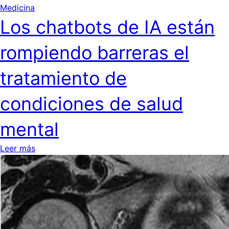
Medicina
Los chatbots de IA están
rompiendo barreras el
tratamiento de
condiciones de salud
mental
Leer más