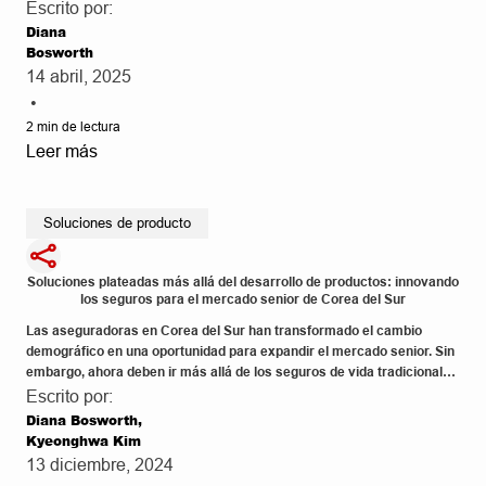
categorías, como seguros de vida, salud, tecnología y más. Encuentra
Escrito por:
una guía para navegar el panorama actual de productos en
Diana
Tendencias de productos, un índice de los productos y servicios de
Bosworth
seguros más innovadores del mundo.
14 abril, 2025
•
2
min de lectura
Leer más
Soluciones de producto
Soluciones plateadas más allá del desarrollo de productos: innovando
los seguros para el mercado senior de Corea del Sur
Las aseguradoras en Corea del Sur han transformado el cambio
demográfico en una oportunidad para expandir el mercado senior. Sin
embargo, ahora deben ir más allá de los seguros de vida tradicionales
y ofrecer soluciones personalizadas para cubrir las necesidades a
Escrito por:
largo plazo de los adultos mayores, según Kyenoghwa Kim de RGA en
Diana Bosworth,
un estudio reconocido por el programa Líderes del Mañana de la
Kyeonghwa Kim
International Insurance Society.
13 diciembre, 2024