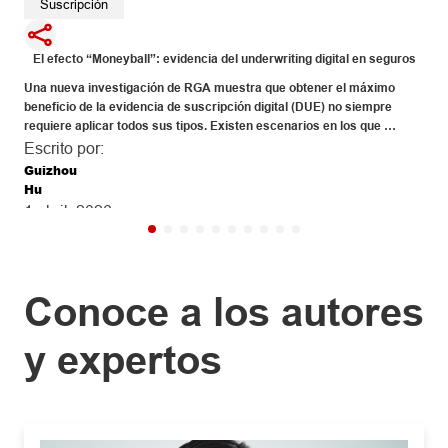
Suscripción
El efecto “Moneyball”: evidencia del underwriting digital en seguros
Una nueva investigación de RGA muestra que obtener el máximo 
beneficio de la evidencia de suscripción digital (DUE) no siempre 
requiere aplicar todos sus tipos. Existen escenarios en los que 
reducir drásticamente los costos de DUE provoca solo pequeñas 
Escrito por:
disminuciones en la protección frente a la mortalidad.
Guizhou
Hu
1 abril, 2026
•
5
min de lectura
Leer más
Conoce a los autores
y expertos