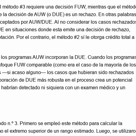
 el método #3 requiere una decisión FUW, mientras que el métod
e la decisión de AUW (o DUE) es un rechazo. En otras palabras
s aceptados por AUW/DUE. Al no considerar los casos rechazado
UE en situaciones donde esta emite una decisión de rechazo,
ión. Por el contrario, el método #2 sí le otorga crédito total a
e los programas AUW incorporan la DUE. Cuando los programa
oque FUW comparable (como era el caso de la mayoría de los
 —si acaso alguno— los casos que hubieran sido rechazados
oración de DUE más robusta en el proceso crea un potencial
 habrían detectado ni siquiera con un examen médico y un
odo n.º 3. Primero se empleó este método para calcular la
mo el extremo superior de un rango estimado. Luego, se utilizar