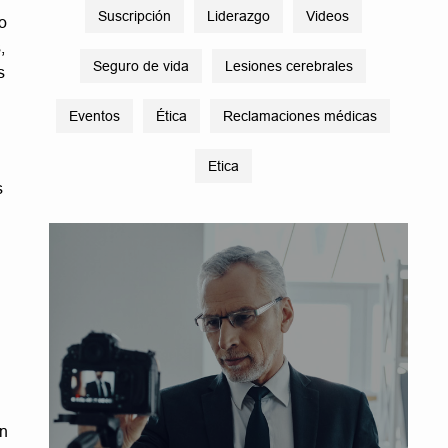
Suscripción
Liderazgo
Videos
o
,
Seguro de vida
Lesiones cerebrales
s
Eventos
Ética
Reclamaciones médicas
Etica
s
on