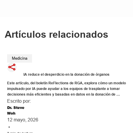
Artículos relacionados
Medicina
IA reduce el desperdicio en la donación de órganos
Este artículo, del boletín ReFlections de RGA, explora cómo un modelo 
impulsado por IA puede ayudar a los equipos de trasplante a tomar 
decisiones más eficientes y basadas en datos en la donación de 
hígado, transformando en última instancia la práctica clínica e 
Escrito por:
influyendo en la economía más amplia de la atención médica y los 
Dr. Steve
seguros.
Woh
12 mayo, 2026
•