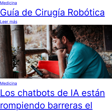
Medicina
Guía de Cirugía Robótica
Leer más
Medicina
Los chatbots de IA están
rompiendo barreras el