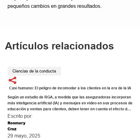
pequeños cambios en grandes resultados.
Artículos relacionados
Ciencias de la conducta
Casi humano: El peligro de incomodar a los clientes en la era de la IA
Según un estudio de RGA, a medida que las aseguradoras incorporan 
más inteligencia artificial (IA) y mensajes en video en sus procesos de 
educación y ventas para clientes, deben tener en cuenta el efecto del 
valle inquietante —un fenómeno identificado por primera vez en la 
Escrito por:
década de 1970— en el que las figuras con una apariencia casi 
Rosmery
humana generan una incomodidad extrema en quien las observa.
Cruz
29 mayo, 2025